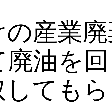
けの産業廃
て廃油を回
取してもら