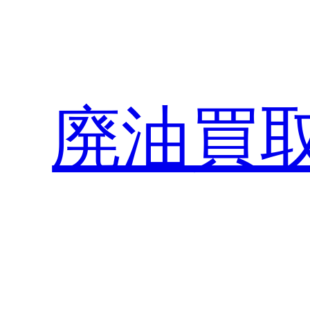
内
容
を
ス
キ
廃油買
ッ
プ