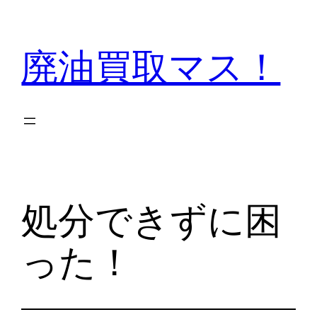
内
容
廃油買取マス！
を
ス
キ
ッ
プ
処分できずに困
った！